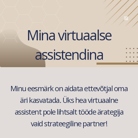
Skip
to
content
Mina virtuaalse
assistendina
Minu eesmärk on aidata ettevõtjal oma
äri kasvatada. Üks hea virtuaalne
assistent pole lihtsalt tööde ärategija
vaid strateegiline partner!