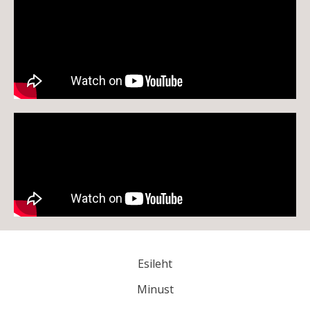
Esileht
Minust