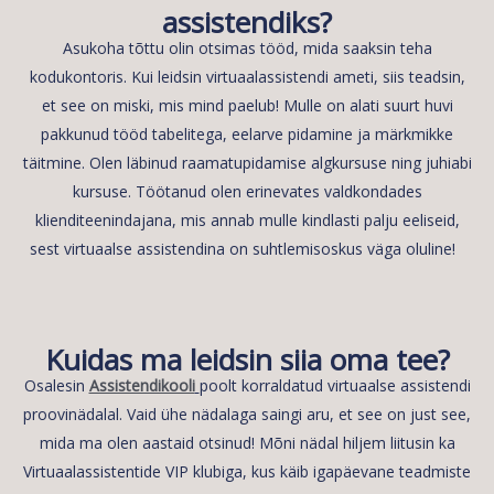
assistendiks?
Asukoha tõttu olin otsimas tööd, mida saaksin teha
kodukontoris. Kui leidsin virtuaalassistendi ameti, siis teadsin,
et see on miski, mis mind paelub! Mulle on alati suurt huvi
pakkunud tööd tabelitega, eelarve pidamine ja märkmikke
täitmine. Olen läbinud raamatupidamise algkursuse ning juhiabi
kursuse. Töötanud olen erinevates valdkondades
klienditeenindajana, mis annab mulle kindlasti palju eeliseid,
sest virtuaalse assistendina on suhtlemisoskus väga oluline!
Kuidas ma leidsin siia oma tee?
Osalesin
Assistendikooli
poolt korraldatud virtuaalse assistendi
proovinädalal. Vaid ühe nädalaga saingi aru, et see on just see,
mida ma olen aastaid otsinud! Mõni nädal hiljem liitusin ka
Virtuaalassistentide VIP klubiga, kus käib igapäevane teadmiste