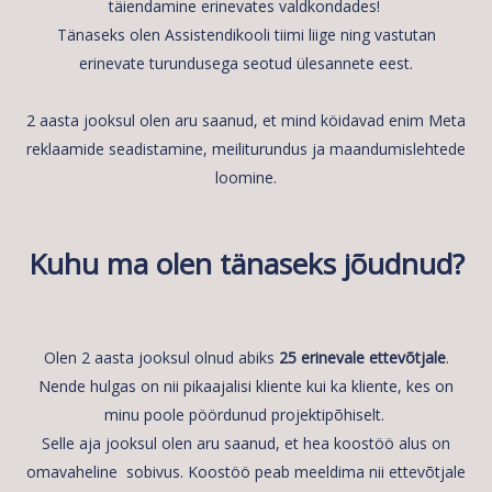
täiendamine erinevates valdkondades!
Tänaseks olen Assistendikooli tiimi liige ning vastutan
erinevate turundusega seotud ülesannete eest.
2 aasta jooksul olen aru saanud, et mind köidavad enim Meta
reklaamide seadistamine, meiliturundus ja maandumislehtede
loomine.
Kuhu ma olen tänaseks jõudnud?
Olen 2 aasta jooksul olnud abiks
25 erinevale ettevõtjale
.
Nende hulgas on nii pikaajalisi kliente kui ka kliente, kes on
minu poole pöördunud projektipõhiselt.
Selle aja jooksul olen aru saanud, et hea koostöö alus on
omavaheline sobivus. Koostöö peab meeldima nii ettevõtjale